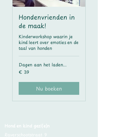
Hondenvrienden in
de maak!
Kinderworkshop waarin je
kind leert over emoties en de
taal van honden
Dagen aan het laden...
39
€ 39
euro
Nu boeken
Hond en kind gezi(e)n
Raverschootstraat 9