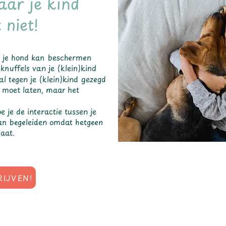
aar je kind
 niet!
e je hond kan beschermen
knuffels van je (klein)kind
l tegen je (klein)kind gezegd
 moet laten, maar het
e je de interactie tussen je
kan begeleiden omdat hetgeen
laat.
RIJVEN!