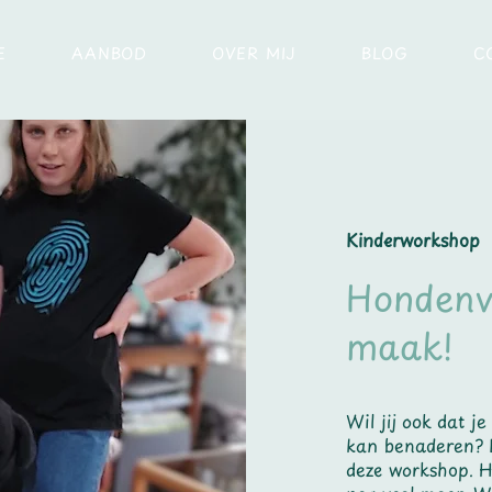
E
AANBOD
OVER MIJ
BLOG
C
Kinderworkshop
Hondenv
maak!
Wil jij ook dat j
kan benaderen? L
deze workshop. 