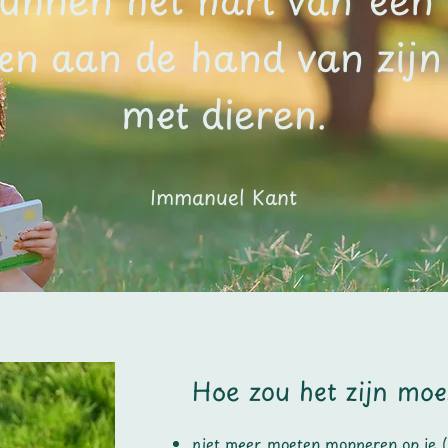
len aan de hand van zij
met dieren.
Immanuel Kant
Hoe zou het zijn moe
niet meer moeten mopperen op je (