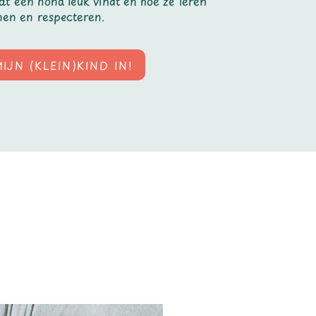
at een hond leuk vindt en hoe ze leren
nen en respecteren.
IJN (KLEIN)KIND IN!