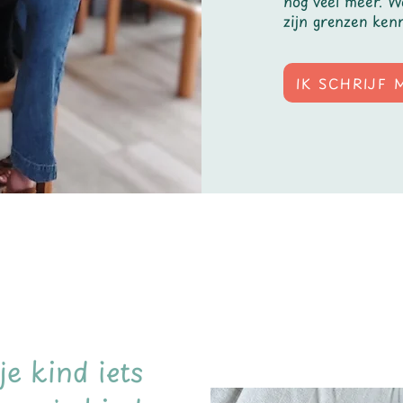
nog veel meer. W
zijn grenzen ken
IK SCHRIJF M
je kind iets