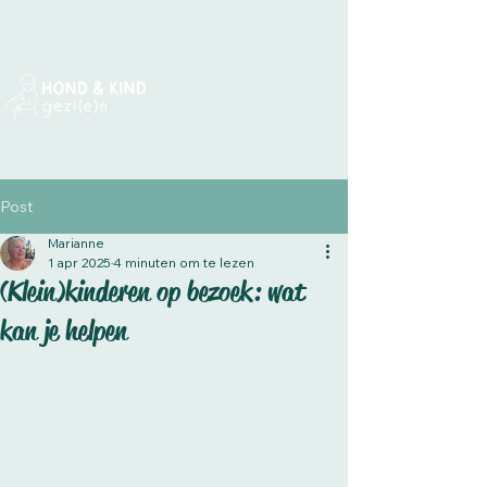
Post
Marianne
1 apr 2025
4 minuten om te lezen
(Klein)kinderen op bezoek: wat
kan je helpen