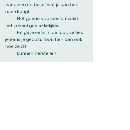
handelen en besef wat je aan hen 
overdraagt.
	Het goede voorbeeld maakt 
het zoveel gemakkelijker. 
	En ga je eens in de fout, verlies 
je eens je geduld, toon hen dan ook 
hoe ze dit 
	kunnen herstellen.
Dus door rekening te houden met 
bestaande routines, het juiste 
management in te zetten en het goede 
voorbeeld te geven blijft het contact 
tussen kind en hond veilig én leuk!  Dat 
is toch hetgeen wat we allemaal willen. 
Wil je graag meer weten?