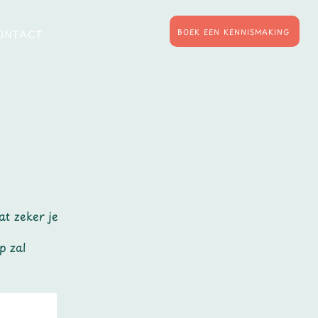
BOEK EEN KENNISMAKING
ONTACT
at zeker je
p zal