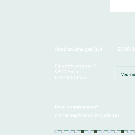
Hond en kind gezi(e)n
SCHRIJ
Raverschootstraat 9
9900 Eeklo
BE0732813422
Even kennismaken?
marianne@hondenkindgezien.be