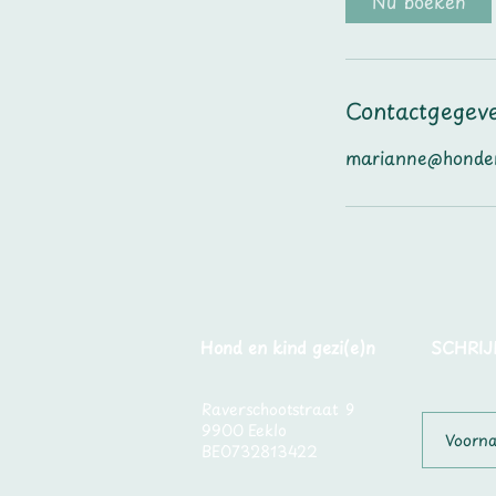
Nu boeken
Contactgegev
marianne@honden
Hond en kind gezi(e)n
SCHRIJ
Raverschootstraat 9
9900 Eeklo
BE0732813422