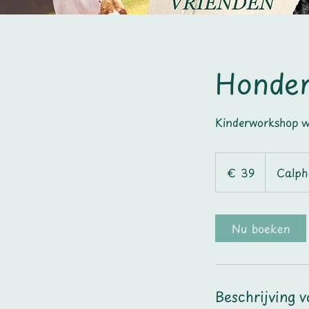
Honden
Kinderworkshop wa
39
euro
€ 39
Calph
Nu boeken
Beschrijving v