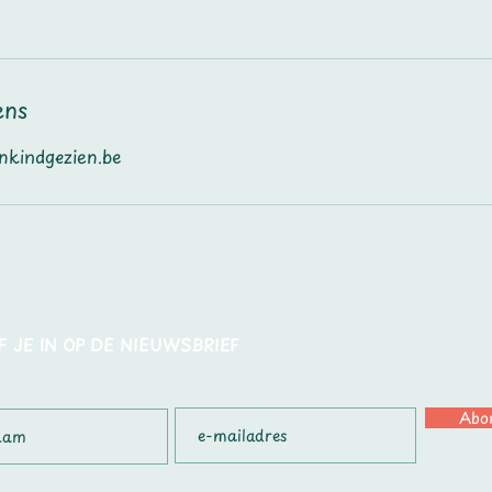
ens
kindgezien.be
F JE IN OP DE NIEUWSBRIEF
Abo