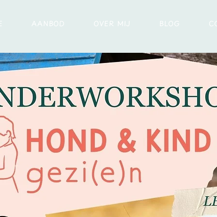
E
AANBOD
OVER MIJ
BLOG
C